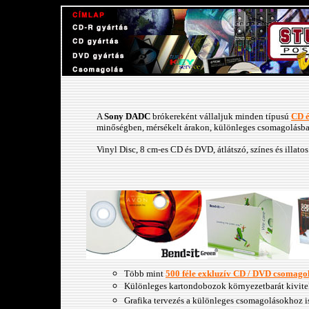
A
Sony DADC
brókereként vállaljuk minden típusú
CD é
minőségben, mérsékelt árakon, különleges csomagolásba
Vinyl Disc, 8 cm-es CD és DVD, átlátszó, színes és illato
Több mint
500 féle exkluzív CD / DVD csomago
Különleges kartondobozok környezetbarát kivite
Grafika tervezés a különleges csomagolásokhoz i