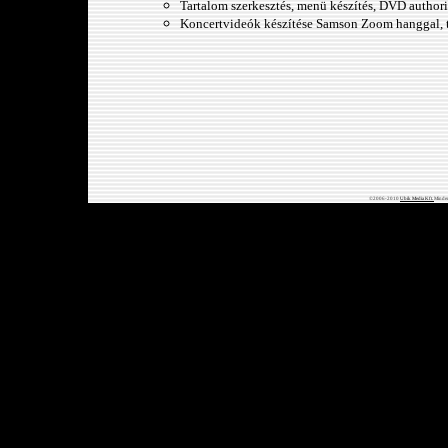
Tartalom szerkesztés, menü készítés, DVD authorin
Koncertvideók készítése Samson Zoom hanggal, 
©2006-2010
Ubik Media Kft.
Minden